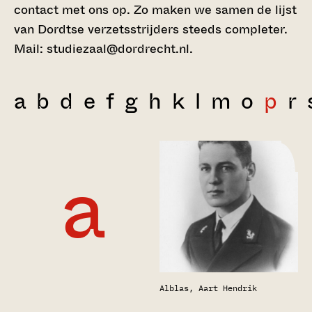
contact met ons op. Zo maken we samen de lijst
van Dordtse verzetsstrijders steeds completer.
Mail: studiezaal@dordrecht.nl.
a
b
d
e
f
g
h
k
l
m
o
p
r
a
Alblas, Aart Hendrik