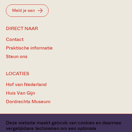
Meld je aan
DIRECT NAAR
Contact
Praktische informatie
Steun ons
LOCATIES
Hof van Nederland
Huis Van Gijn
Dordrechts Museum
Deze website maakt gebruik van cookies en daarmee
vergelijkbare technieken om een optimale
Pers