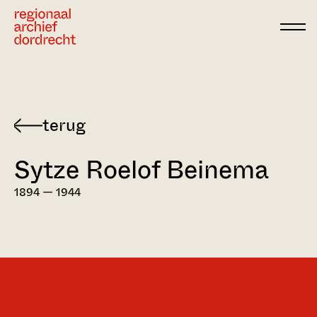
Ga direct naar de inhoud
Terug
naar
Sytze Roelof Beinema
Dordtse
verzetsstrijders
1894 — 1944