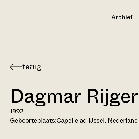
Archief
Terug
naar
Dagmar Rijger
Dordts
Indisch
verhalenarchief
1992
Geboorteplaats:
Capelle ad IJssel, Nederland