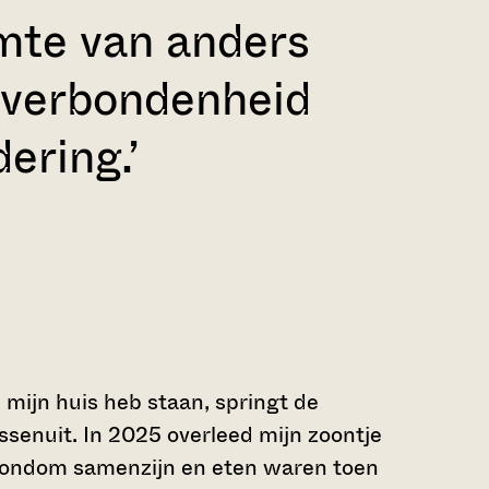
amte van anders
t verbondenheid
ering.’
 mijn huis heb staan, springt de
senuit. In 2025 overleed mijn zoontje
s rondom samenzijn en eten waren toen