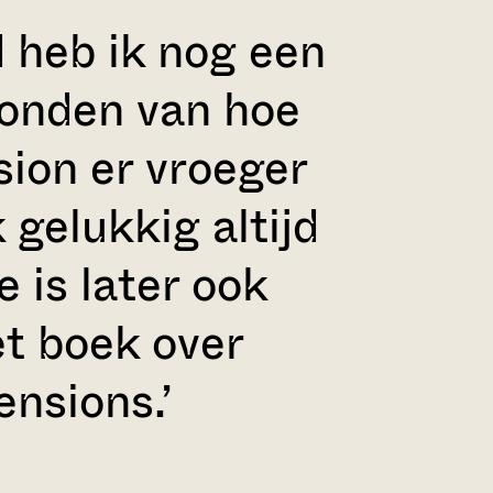
d heb ik nog een
vonden van hoe
ion er vroeger
 gelukkig altijd
 is later ook
et boek over
nsions.’