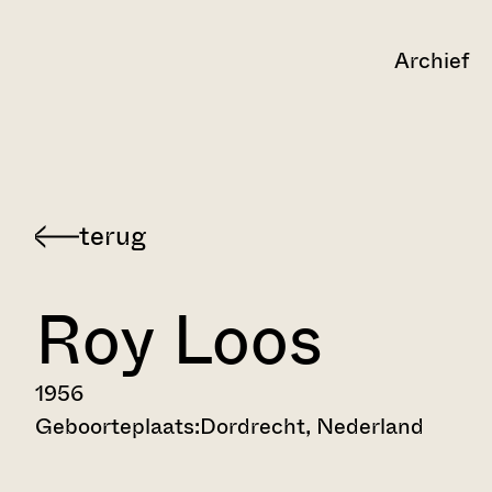
Archief
Terug
naar
Roy Loos
Dordts
Indisch
verhalenarchief
1956
Geboorteplaats:
Dordrecht, Nederland