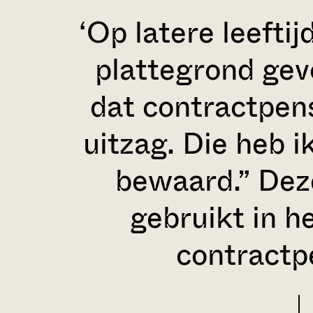
‘Op latere leeftij
plattegrond ge
dat contractpens
uitzag. Die heb ik
bewaard.” Deze
gebruikt in h
contractpe