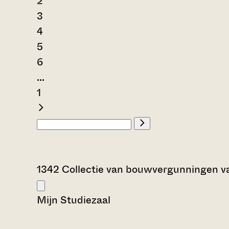
2
3
4
5
6
...
1
1342 Collectie van bouwvergunningen 
Mijn Studiezaal