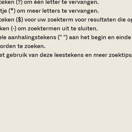
teken (?)
om één letter te vervangen.
tje (*)
om meer letters te vervangen.
teken ($)
voor uw zoekterm voor resultaten die op 
en (-)
om zoektermen uit te sluiten.
le aanhalingstekens (" ")
aan het begin en eind
orden te zoeken.
t gebruik van deze leestekens en meer zoektips