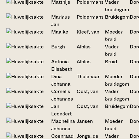
Matthijs
Poldermans
Vader
Dor
bruidegom
Marinus
Poldermans
Bruidegom
Dor
Jan
Maaike
Kleef, van
Moeder
Dor
bruid
Burgh
Alblas
Vader
Dor
bruid
Antonia
Alblas
Bruid
Dor
Elisabeth
Dina
Tholenaar
Moeder
Dor
Johanna
bruidegom
Cornelis
Oost, van
Vader
Dor
Johannes
bruidegom
Jan
Oost, van
Bruidegom
Dor
Leendert
Machelina
Jansen
Moeder
Dor
Johanna
bruid
Coenraad
Jonge, de
Vader
Dor