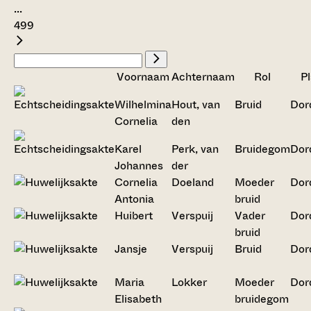
...
499
Voornaam
Achternaam
Rol
Pl
Wilhelmina
Hout, van
Bruid
Dor
Cornelia
den
Karel
Perk, van
Bruidegom
Dor
Johannes
der
Cornelia
Doeland
Moeder
Dor
Antonia
bruid
Huibert
Verspuij
Vader
Dor
bruid
Jansje
Verspuij
Bruid
Dor
Maria
Lokker
Moeder
Dor
Elisabeth
bruidegom