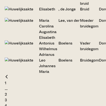
bruid
Elisabeth
, de Jonge
Bruid
Dor
Maria
Lee, van der
Moeder
Dor
Carolina
bruidegom
Augustina
Elisabeth
Antonius
Boelens
Vader
Dor
Wilhelmus
bruidegom
Adrianus
Leo
Boelens
Bruidegom
Dor
Johannes
Maria
1
...
2
3
4