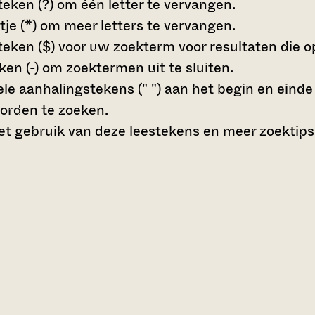
teken (?)
om één letter te vervangen.
tje (*)
om meer letters te vervangen.
teken ($)
voor uw zoekterm voor resultaten die op 
en (-)
om zoektermen uit te sluiten.
le aanhalingstekens (" ")
aan het begin en eind
orden te zoeken.
t gebruik van deze leestekens en meer zoektips