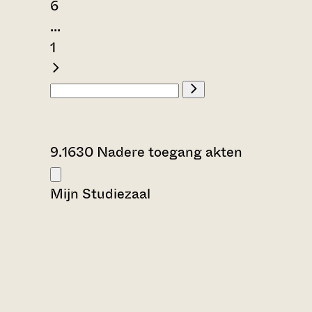
6
...
1
9.1630 Nadere toegang akten
Mijn Studiezaal