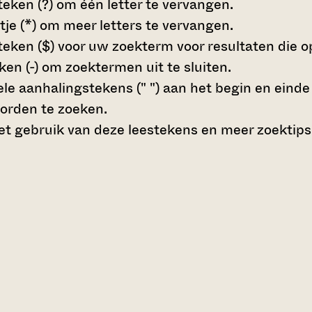
teken (?)
om één letter te vervangen.
tje (*)
om meer letters te vervangen.
teken ($)
voor uw zoekterm voor resultaten die op 
en (-)
om zoektermen uit te sluiten.
le aanhalingstekens (" ")
aan het begin en eind
orden te zoeken.
t gebruik van deze leestekens en meer zoektips