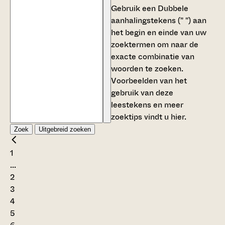
Gebruik een
Dubbele
aanhalingstekens (" ")
aan
het begin en einde van uw
zoektermen om naar de
exacte combinatie van
woorden te zoeken.
Voorbeelden van het
gebruik van deze
leestekens en meer
zoektips vindt u
hier
.
Zoek
Uitgebreid zoeken
1
...
2
3
4
5