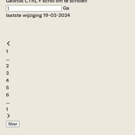
Gebruik CTRL + scroll om te scrollen
Ga
laatste wijziging 19-03-2024
1
...
2
3
4
5
6
...
1
Meer