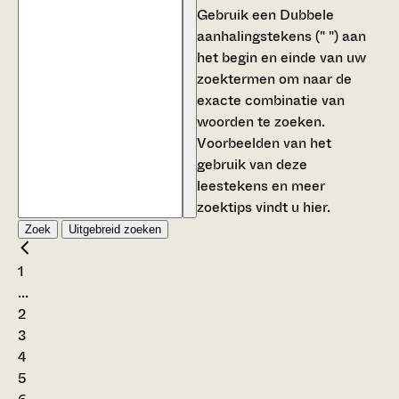
Gebruik een
Dubbele
aanhalingstekens (" ")
aan
het begin en einde van uw
zoektermen om naar de
exacte combinatie van
woorden te zoeken.
Voorbeelden van het
gebruik van deze
leestekens en meer
zoektips vindt u
hier
.
Zoek
Uitgebreid zoeken
1
...
2
3
4
5