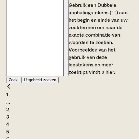
Gebruik een
Dubbele
aanhalingstekens (" ")
aan
het begin en einde van uw
zoektermen om naar de
exacte combinatie van
woorden te zoeken.
Voorbeelden van het
gebruik van deze
leestekens en meer
zoektips vindt u
hier
.
Zoek
Uitgebreid zoeken
1
...
2
3
4
5