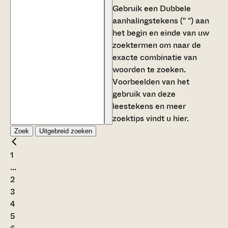
Gebruik een
Dubbele
aanhalingstekens (" ")
aan
het begin en einde van uw
zoektermen om naar de
exacte combinatie van
woorden te zoeken.
Voorbeelden van het
gebruik van deze
leestekens en meer
zoektips vindt u
hier
.
Zoek
Uitgebreid zoeken
1
...
2
3
4
5