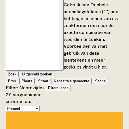
Gebruik een
Dubbele
aanhalingstekens (" ")
aan
het begin en einde van uw
zoektermen om naar de
exacte combinatie van
woorden te zoeken.
Voorbeelden van het
gebruik van deze
leestekens en meer
zoektips vindt u
hier
.
Zoek
Uitgebreid zoeken
Bron
Plaats
Straat
Kadastrale gemeente
Sectie
Filter:
Noordzijde
x
Filters legen
27
vergunningen
sorteren op: