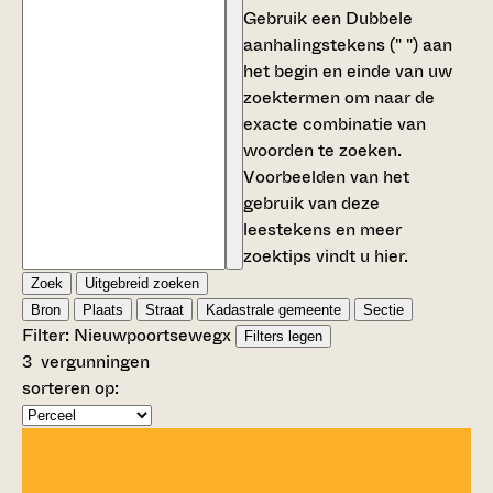
Gebruik een
Dubbele
aanhalingstekens (" ")
aan
het begin en einde van uw
zoektermen om naar de
exacte combinatie van
woorden te zoeken.
Voorbeelden van het
gebruik van deze
leestekens en meer
zoektips vindt u
hier
.
Zoek
Uitgebreid zoeken
Bron
Plaats
Straat
Kadastrale gemeente
Sectie
Filter:
Nieuwpoortseweg
x
Filters legen
3
vergunningen
sorteren op: