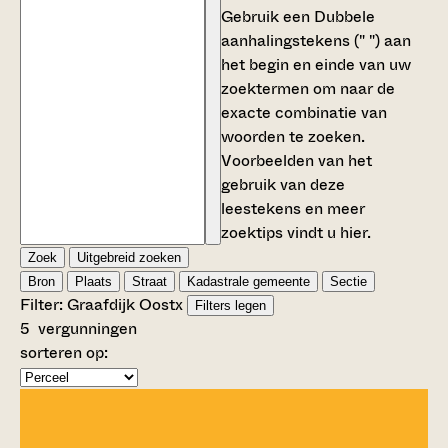
Gebruik een
Dubbele
aanhalingstekens (" ")
aan
het begin en einde van uw
zoektermen om naar de
exacte combinatie van
woorden te zoeken.
Voorbeelden van het
gebruik van deze
leestekens en meer
zoektips vindt u
hier
.
Zoek
Uitgebreid zoeken
Bron
Plaats
Straat
Kadastrale gemeente
Sectie
Filter:
Graafdijk Oost
x
Filters legen
5
vergunningen
sorteren op: