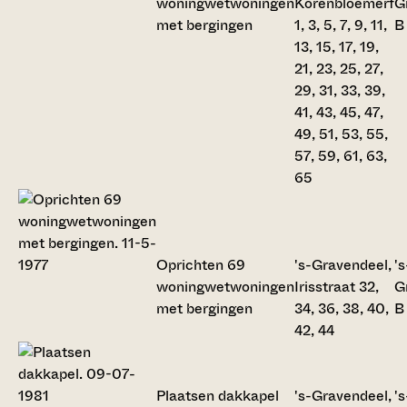
woningwetwoningen
Korenbloemerf
G
met bergingen
1, 3, 5, 7, 9, 11,
B
13, 15, 17, 19,
21, 23, 25, 27,
29, 31, 33, 39,
41, 43, 45, 47,
49, 51, 53, 55,
57, 59, 61, 63,
65
Oprichten 69
's-Gravendeel,
's
woningwetwoningen
Irisstraat 32,
G
met bergingen
34, 36, 38, 40,
B
42, 44
Plaatsen dakkapel
's-Gravendeel,
's