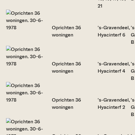
21
Oprichten 36
's-Gravendeel,
's
woningen
Hyacinterf 6
G
B
Oprichten 36
's-Gravendeel,
's
woningen
Hyacinterf 4
G
B
Oprichten 36
's-Gravendeel,
's
woningen
Hyacinterf 2
G
B