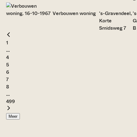
Verbouwen woning
's-Gravendeel,
's
Korte
G
Smidsweg 7
B
1
...
4
5
6
7
8
...
499
Meer