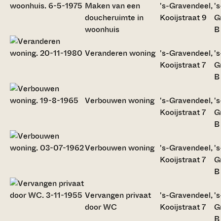
Maken van een
's-Gravendeel,
's
doucheruimte in
Kooijstraat 9
G
woonhuis
B
Veranderen woning
's-Gravendeel,
's
Kooijstraat 7
G
B
Verbouwen woning
's-Gravendeel,
's
Kooijstraat 7
G
B
Verbouwen woning
's-Gravendeel,
's
Kooijstraat 7
G
B
Vervangen privaat
's-Gravendeel,
's
door WC
Kooijstraat 7
G
B