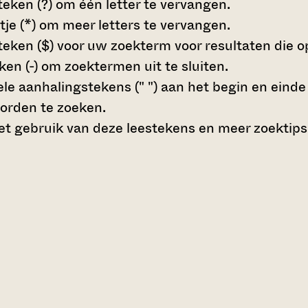
teken (?)
om één letter te vervangen.
tje (*)
om meer letters te vervangen.
teken ($)
voor uw zoekterm voor resultaten die op 
en (-)
om zoektermen uit te sluiten.
le aanhalingstekens (" ")
aan het begin en eind
orden te zoeken.
t gebruik van deze leestekens en meer zoektips