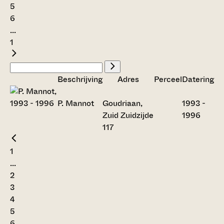
5
6
...
1
Beschrijving
Adres
Perceel
Datering
P. Mannot
Goudriaan,
1993 -
Zuid Zuidzijde
1996
117
1
...
2
3
4
5
6