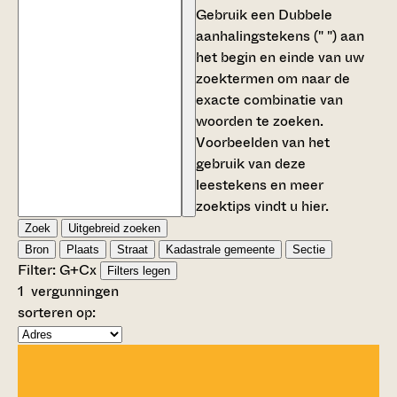
Gebruik een
Dubbele
aanhalingstekens (" ")
aan
het begin en einde van uw
zoektermen om naar de
exacte combinatie van
woorden te zoeken.
Voorbeelden van het
gebruik van deze
leestekens en meer
zoektips vindt u
hier
.
Zoek
Uitgebreid zoeken
Bron
Plaats
Straat
Kadastrale gemeente
Sectie
Filter:
G+C
x
Filters legen
1
vergunningen
sorteren op: