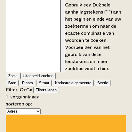
Gebruik een
Dubbele
aanhalingstekens (" ")
aan
het begin en einde van uw
zoektermen om naar de
exacte combinatie van
woorden te zoeken.
Voorbeelden van het
gebruik van deze
leestekens en meer
zoektips vindt u
hier
.
Zoek
Uitgebreid zoeken
Bron
Plaats
Straat
Kadastrale gemeente
Sectie
Filter:
G+C
x
Filters legen
1
vergunningen
sorteren op: