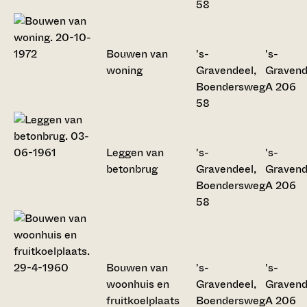
58
Bouwen van
's-
's-
woning
Gravendeel,
Gravend
Boendersweg
A 206
58
Leggen van
's-
's-
betonbrug
Gravendeel,
Gravend
Boendersweg
A 206
58
Bouwen van
's-
's-
woonhuis en
Gravendeel,
Gravend
fruitkoelplaats
Boendersweg
A 206