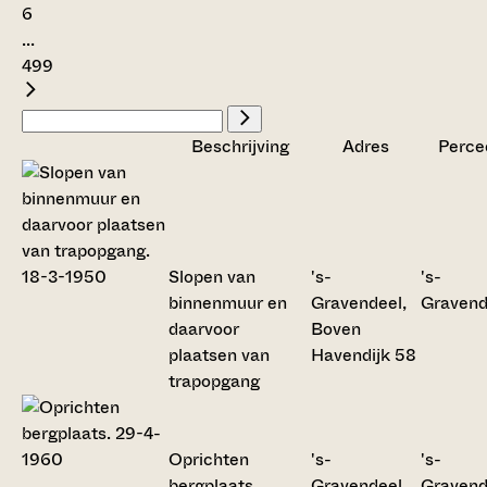
6
...
499
Beschrijving
Adres
Perce
Slopen van
's-
's-
binnenmuur en
Gravendeel,
Gravend
daarvoor
Boven
plaatsen van
Havendijk 58
trapopgang
Oprichten
's-
's-
bergplaats
Gravendeel,
Gravend