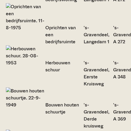
Oprichten van
's-
's-
een
Gravendeel,
Gravend
bedrijfsruimte
Langedam 1
A 272
Herbouwen
's-
's-
schuur
Gravendeel,
Gravend
Eerste
A 348
Kruisweg
Bouwen houten
's-
's-
schuurtje
Gravendeel,
Gravend
Derde
A 369
kruisweg