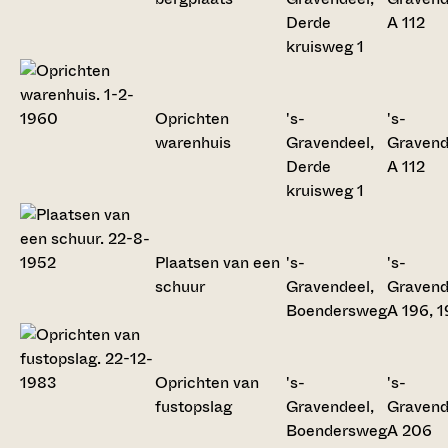
Derde
A 112
kruisweg 1
Oprichten
's-
's-
warenhuis
Gravendeel,
Gravend
Derde
A 112
kruisweg 1
Plaatsen van een
's-
's-
schuur
Gravendeel,
Gravend
Boendersweg
A 196, 
Oprichten van
's-
's-
fustopslag
Gravendeel,
Gravend
Boendersweg
A 206