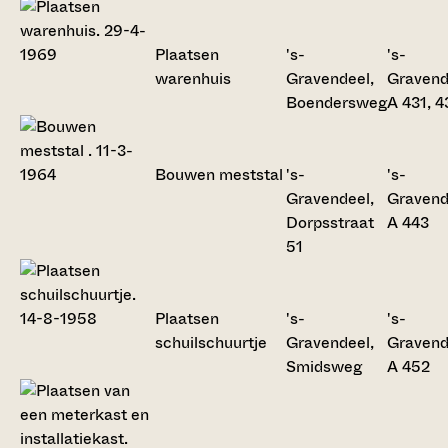
Plaatsen
's-
's-
warenhuis
Gravendeel,
Gravend
Boendersweg
A 431, 
Bouwen meststal
's-
's-
Gravendeel,
Gravend
Dorpsstraat
A 443
51
Plaatsen
's-
's-
schuilschuurtje
Gravendeel,
Gravend
Smidsweg
A 452