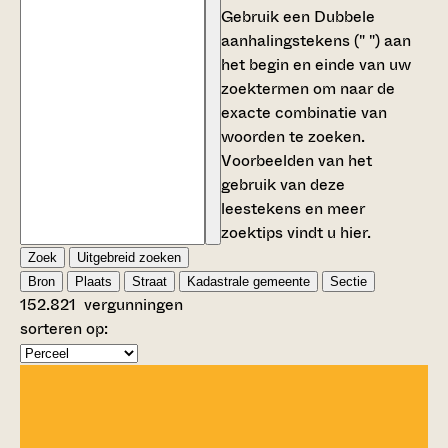
Gebruik een
Dubbele
aanhalingstekens (" ")
aan
het begin en einde van uw
zoektermen om naar de
exacte combinatie van
woorden te zoeken.
Voorbeelden van het
gebruik van deze
leestekens en meer
zoektips vindt u
hier
.
Zoek
Uitgebreid zoeken
Bron
Plaats
Straat
Kadastrale gemeente
Sectie
152.821
vergunningen
sorteren op: