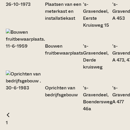
Plaatsen van een
's-
's-
meterkast en
Gravendeel,
Gravend
installatiekast
Eerste
A 453
Kruisweg 15
Bouwen
's-
's-
fruitbewaarplaats
Gravendeel,
Gravend
Derde
A 473, 4
kruisweg
Oprichten van
's-
's-
bedrijfsgebouw
Gravendeel,
Gravend
Boendersweg
A 477
46a
1
...