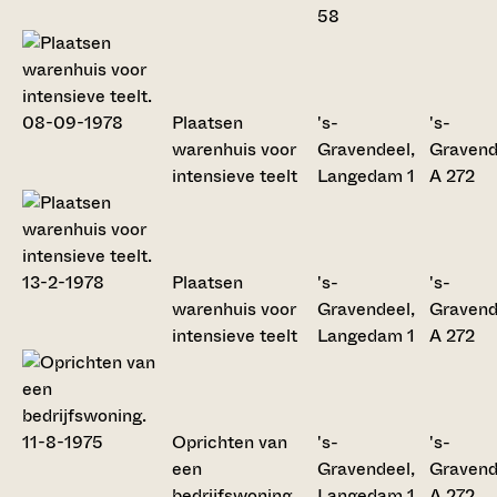
58
Plaatsen
's-
's-
warenhuis voor
Gravendeel,
Gravend
intensieve teelt
Langedam 1
A 272
Plaatsen
's-
's-
warenhuis voor
Gravendeel,
Gravend
intensieve teelt
Langedam 1
A 272
Oprichten van
's-
's-
een
Gravendeel,
Gravend
bedrijfswoning
Langedam 1
A 272