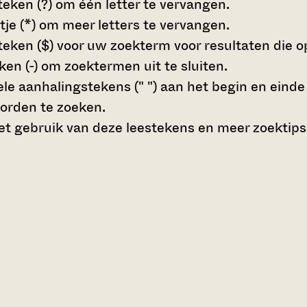
teken (?)
om één letter te vervangen.
tje (*)
om meer letters te vervangen.
teken ($)
voor uw zoekterm voor resultaten die op 
en (-)
om zoektermen uit te sluiten.
le aanhalingstekens (" ")
aan het begin en eind
orden te zoeken.
t gebruik van deze leestekens en meer zoektips