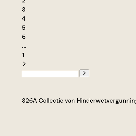
2
3
4
5
6
...
1
326A Collectie van Hinderwetvergunning