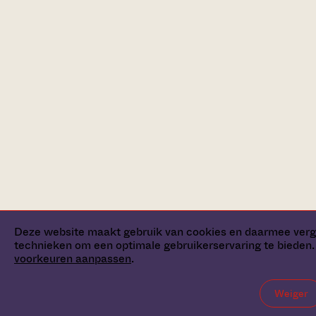
Deze website maakt gebruik van cookies en daarmee verg
technieken om een optimale gebruikerservaring te bieden. 
voorkeuren aanpassen
.
Weiger
Zoekhulp