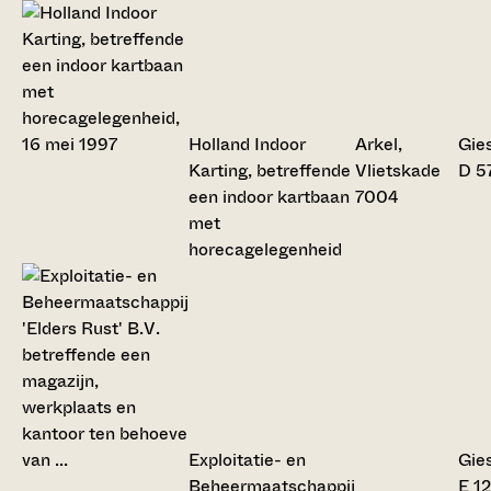
Holland Indoor
Arkel,
Gie
Karting, betreffende
Vlietskade
D 5
een indoor kartbaan
7004
met
horecagelegenheid
Exploitatie- en
Gie
Beheermaatschappij
E 1