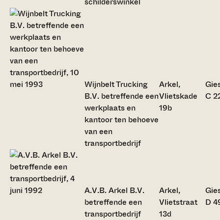
schilderswinkel
Wijnbelt Trucking
Arkel,
Gie
B.V. betreffende een
Vlietskade
C 2
werkplaats en
19b
kantoor ten behoeve
van een
transportbedrijf
A.V.B. Arkel B.V.
Arkel,
Gie
betreffende een
Vlietstraat
D 4
transportbedrijf
13d