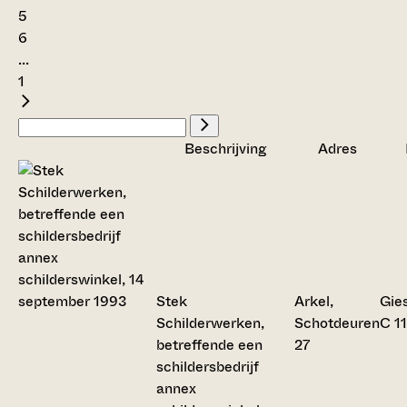
5
6
...
1
Beschrijving
Adres
Stek
Arkel,
Gie
Schilderwerken,
Schotdeuren
C 1
betreffende een
27
schildersbedrijf
annex