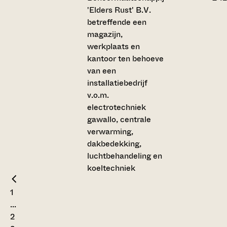
'Elders Rust' B.V.
betreffende een
magazijn,
werkplaats en
kantoor ten behoeve
van een
installatiebedrijf
v.o.m.
electrotechniek
gawallo, centrale
verwarming,
dakbedekking,
luchtbehandeling en
koeltechniek
1
...
2