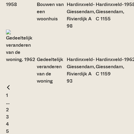
Bouwen van
Hardinxveld-
Hardinxveld-
195
een
Giessendam,
Giessendam,
woonhuis
Rivierdijk A
C 1155
98
Gedeeltelijk
Hardinxveld-
Hardinxveld-
196
veranderen
Giessendam,
Giessendam,
van de
Rivierdijk A
C 1159
woning
93
1
...
2
3
4
5