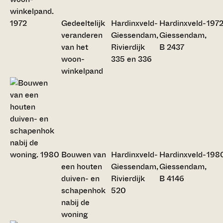
Gedeeltelijk
Hardinxveld-
Hardinxveld-
197
veranderen
Giessendam,
Giessendam,
van het
Rivierdijk
B 2437
woon-
335 en 336
winkelpand
Bouwen van
Hardinxveld-
Hardinxveld-
198
een houten
Giessendam,
Giessendam,
duiven- en
Rivierdijk
B 4146
schapenhok
520
nabij de
woning