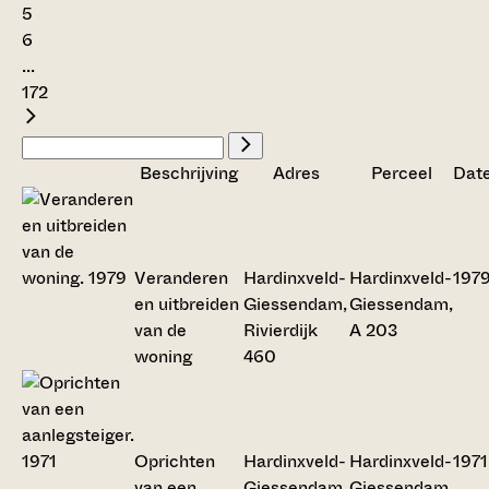
5
6
...
172
Beschrijving
Adres
Perceel
Date
Veranderen
Hardinxveld-
Hardinxveld-
197
en uitbreiden
Giessendam,
Giessendam,
van de
Rivierdijk
A 203
woning
460
Oprichten
Hardinxveld-
Hardinxveld-
1971
van een
Giessendam,
Giessendam,