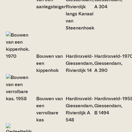
aanlegsteiger
Rivierdijk
A 304
langs Kanaal
van
Steenenhoek
Bouwen van
Hardinxveld-
Hardinxveld-
197
een
Giessendam,
Giessendam,
kippenhok
Rivierdijk 14
A 390
Bouwen van
Hardinxveld-
Hardinxveld-
195
een
Giessendam,
Giessendam,
verrolbare
Rivierdijk A
B 1494
kas
548