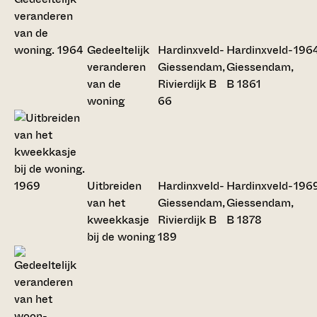
Gedeeltelijk
Hardinxveld-
Hardinxveld-
196
veranderen
Giessendam,
Giessendam,
van de
Rivierdijk B
B 1861
woning
66
Uitbreiden
Hardinxveld-
Hardinxveld-
196
van het
Giessendam,
Giessendam,
kweekkasje
Rivierdijk B
B 1878
bij de woning
189