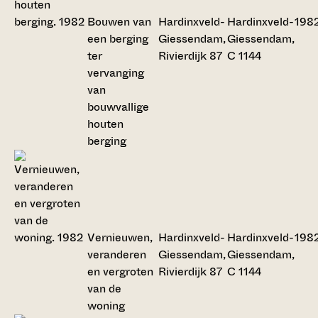
Bouwen van
Hardinxveld-
Hardinxveld-
198
een berging
Giessendam,
Giessendam,
ter
Rivierdijk 87
C 1144
vervanging
van
bouwvallige
houten
berging
Vernieuwen,
Hardinxveld-
Hardinxveld-
198
veranderen
Giessendam,
Giessendam,
en vergroten
Rivierdijk 87
C 1144
van de
woning