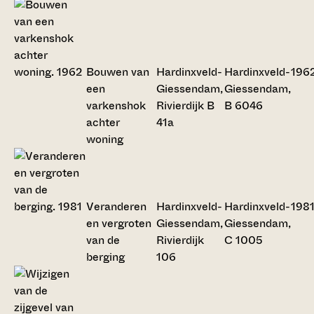
Bouwen van
Hardinxveld-
Hardinxveld-
196
een
Giessendam,
Giessendam,
varkenshok
Rivierdijk B
B 6046
achter
41a
woning
Veranderen
Hardinxveld-
Hardinxveld-
198
en vergroten
Giessendam,
Giessendam,
van de
Rivierdijk
C 1005
berging
106