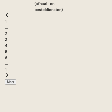
(afhaal- en
besteldiensten)
1
...
2
3
4
5
6
...
1
Meer