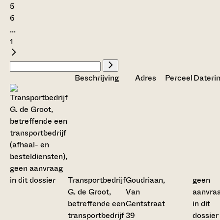
5
6
...
1
Beschrijving
Adres
Perceel
Dateri
Transportbedrijf
Goudriaan,
geen
G. de Groot,
Van
aanvra
betreffende een
Gentstraat
in dit
transportbedrijf
39
dossier