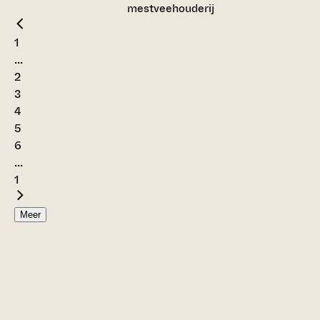
mestveehouderij
1
...
2
3
4
5
6
...
1
Meer