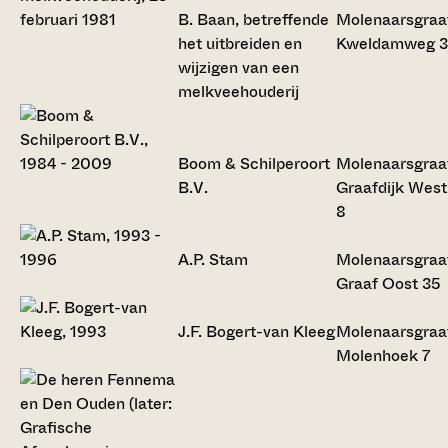
B. Baan, betreffende
Molenaarsgraa
het uitbreiden en
Kweldamweg 3
wijzigen van een
melkveehouderij
Boom & Schilperoort
Molenaarsgraa
B.V.
Graafdijk West
8
A.P. Stam
Molenaarsgraa
Graaf Oost 35
J.F. Bogert-van Kleeg
Molenaarsgraa
Molenhoek 7