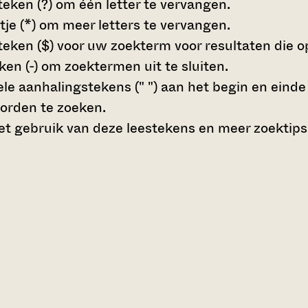
teken (?)
om één letter te vervangen.
tje (*)
om meer letters te vervangen.
teken ($)
voor uw zoekterm voor resultaten die op 
en (-)
om zoektermen uit te sluiten.
le aanhalingstekens (" ")
aan het begin en eind
orden te zoeken.
t gebruik van deze leestekens en meer zoektips