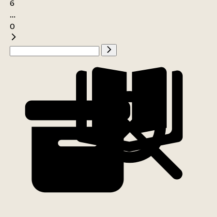
6
...
0