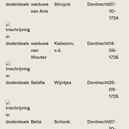
weduwe
Struyck
Dordrecht
07-
van Arie
10-
1724
weduwe
Kieboom,
Dordrecht
14-
van
v.d.
06-
Wouter
1726
Sebilla
Wijntjes
Dordrecht
25-
09-
1725
Belia
Schonk
Dordrecht
07-
10-