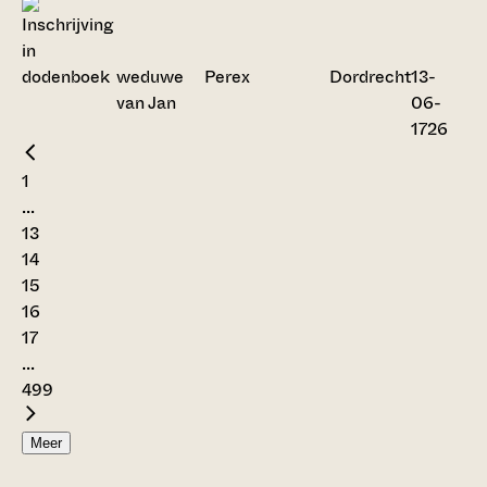
weduwe
Perex
Dordrecht
13-
van Jan
06-
1726
1
...
13
14
15
16
17
...
499
Meer