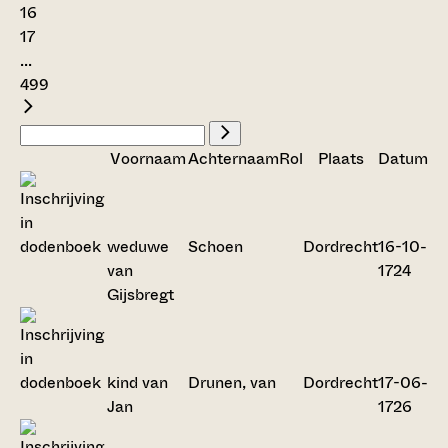
16
17
...
499
Voornaam
Achternaam
Rol
Plaats
Datum
weduwe
Schoen
Dordrecht
16-10-
van
1724
Gijsbregt
kind van
Drunen, van
Dordrecht
17-06-
Jan
1726