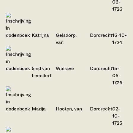
06-
1726
Katrijna
Gelsdorp,
Dordrecht
16-10-
van
1724
kind van
Walrave
Dordrecht
15-
Leendert
06-
1726
Marija
Hooten, van
Dordrecht
02-
10-
1725