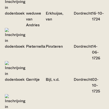
weduwe
Erkhuijse,
Dordrecht
16-10-
van
van
1724
Andries
Pieternella
Pinxteren
Dordrecht
14-
06-
1726
Gerritje
Bijl, v.d.
Dordrecht
02-
10-
1725