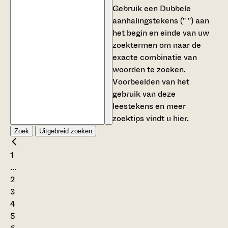
Gebruik een
Dubbele
aanhalingstekens (" ")
aan
het begin en einde van uw
zoektermen om naar de
exacte combinatie van
woorden te zoeken.
Voorbeelden van het
gebruik van deze
leestekens en meer
zoektips vindt u
hier
.
Zoek
Uitgebreid zoeken
1
...
2
3
4
5