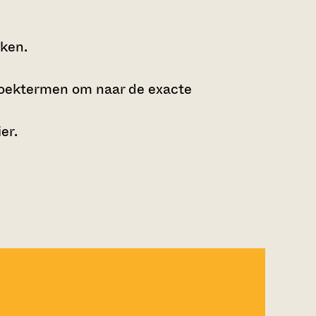
jken.
zoektermen om naar de exacte
ier
.