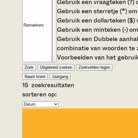
Gebruik een
vraagteken (?)
o
Gebruik een
sterretje (*)
om 
Gebruik een
dollarteken ($)
v
Gebruik een
minteken (-)
om 
Gebruik een
Dubbele aanhali
combinatie van woorden te 
Voorbeelden van het gebruik
Zoek
Uitgebreid zoeken
Zoekvelden legen
Naam krant
Jaargang
15
zoekresultaten
sorteren op: