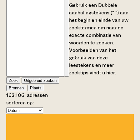
Gebruik een
Dubbele
aanhalingstekens (" ")
aan
het begin en einde van uw
zoektermen om naar de
exacte combinatie van
woorden te zoeken.
Voorbeelden van het
gebruik van deze
leestekens en meer
zoektips vindt u
hier
.
Zoek
Uitgebreid zoeken
Bronnen
Plaats
163.106
adressen
sorteren op: