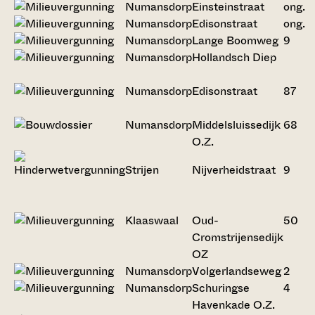
Numansdorp
Einsteinstraat
ong.
Numansdorp
Edisonstraat
ong.
Numansdorp
Lange Boomweg
9
Numansdorp
Hollandsch Diep
Numansdorp
Edisonstraat
87
Numansdorp
Middelsluissedijk
68
O.Z.
Strijen
Nijverheidstraat
9
Klaaswaal
Oud-
50
Cromstrijensedijk
OZ
Numansdorp
Volgerlandseweg
2
Numansdorp
Schuringse
4
Havenkade O.Z.