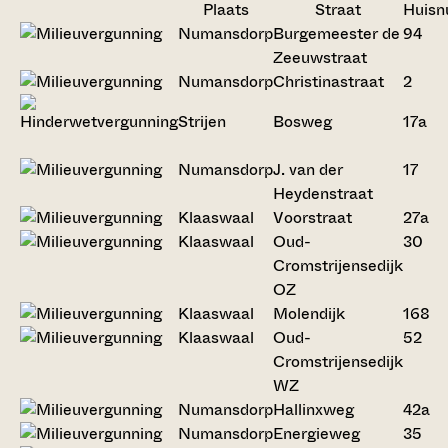
Plaats
Straat
Huis
Numansdorp
Burgemeester de
94
Zeeuwstraat
Numansdorp
Christinastraat
2
Strijen
Bosweg
17a
Numansdorp
J. van der
17
Heydenstraat
Klaaswaal
Voorstraat
27a
Klaaswaal
Oud-
30
Cromstrijensedijk
OZ
Klaaswaal
Molendijk
168
Klaaswaal
Oud-
52
Cromstrijensedijk
WZ
Numansdorp
Hallinxweg
42a
Numansdorp
Energieweg
35