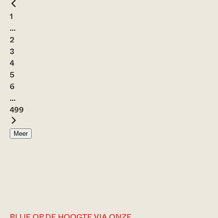
1
...
2
3
4
5
6
...
499
Meer
BLIJF OP DE HOOGTE VIA ONZE