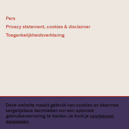
Pers
Privacy statement, cookies & disclaimer
Toegankelijkheidsverklaring
Deze website maakt gebruik van cookies en daarmee
vergelijkbare technieken om een optimale
gebruikerservaring te bieden. Je kunt je
voorkeuren
aanpassen
.