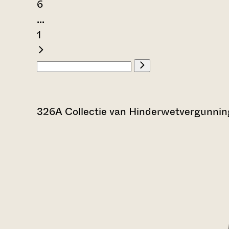
6
...
1
326A Collectie van Hinderwetvergunning