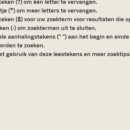
teken (?)
om één letter te vervangen.
tje (*)
om meer letters te vervangen.
teken ($)
voor uw zoekterm voor resultaten die op 
en (-)
om zoektermen uit te sluiten.
le aanhalingstekens (" ")
aan het begin en eind
orden te zoeken.
t gebruik van deze leestekens en meer zoektips