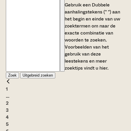
Gebruik een
Dubbele
aanhalingstekens (" ")
aan
het begin en einde van uw
zoektermen om naar de
exacte combinatie van
woorden te zoeken.
Voorbeelden van het
gebruik van deze
leestekens en meer
zoektips vindt u
hier
.
Zoek
Uitgebreid zoeken
1
...
2
3
4
5