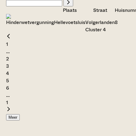
Plaats
Straat
Huisnum
Hellevoetsluis
Volgerlanden
8
Cluster 4
1
...
2
3
4
5
6
...
1
Meer