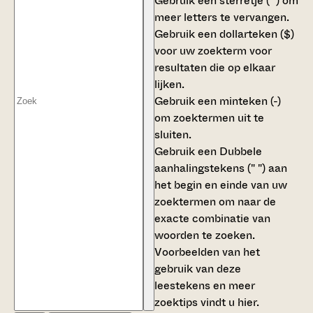
Gebruik een
sterretje (*)
om
meer letters te vervangen.
Gebruik een
dollarteken ($)
voor uw zoekterm voor
resultaten die op elkaar
lijken.
Gebruik een
minteken (-)
om zoektermen uit te
sluiten.
Gebruik een
Dubbele
aanhalingstekens (" ")
aan
het begin en einde van uw
zoektermen om naar de
exacte combinatie van
woorden te zoeken.
Voorbeelden van het
gebruik van deze
leestekens en meer
zoektips vindt u
hier
.