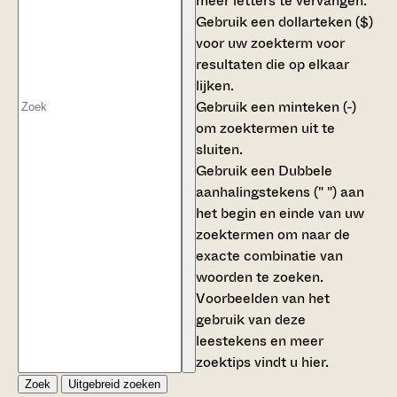
meer letters te vervangen.
Gebruik een
dollarteken ($)
voor uw zoekterm voor
resultaten die op elkaar
lijken.
Gebruik een
minteken (-)
om zoektermen uit te
sluiten.
Gebruik een
Dubbele
aanhalingstekens (" ")
aan
het begin en einde van uw
zoektermen om naar de
exacte combinatie van
woorden te zoeken.
Voorbeelden van het
gebruik van deze
leestekens en meer
zoektips vindt u
hier
.
Zoek
Uitgebreid zoeken