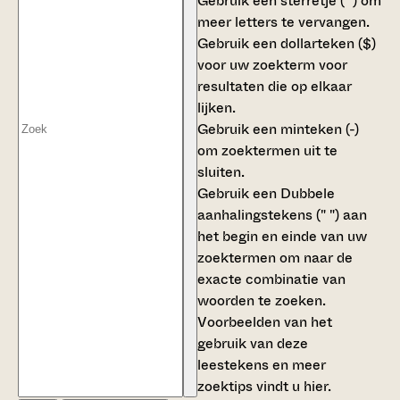
Gebruik een
sterretje (*)
om
meer letters te vervangen.
Gebruik een
dollarteken ($)
voor uw zoekterm voor
resultaten die op elkaar
lijken.
Gebruik een
minteken (-)
om zoektermen uit te
sluiten.
Gebruik een
Dubbele
aanhalingstekens (" ")
aan
het begin en einde van uw
zoektermen om naar de
exacte combinatie van
woorden te zoeken.
Voorbeelden van het
gebruik van deze
leestekens en meer
zoektips vindt u
hier
.