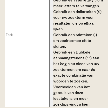
Gebruik een
sterretje (*)
om
meer letters te vervangen.
Gebruik een
dollarteken ($)
voor uw zoekterm voor
resultaten die op elkaar
lijken.
Gebruik een
minteken (-)
om zoektermen uit te
sluiten.
Gebruik een
Dubbele
aanhalingstekens (" ")
aan
het begin en einde van uw
zoektermen om naar de
exacte combinatie van
woorden te zoeken.
Voorbeelden van het
gebruik van deze
leestekens en meer
zoektips vindt u
hier
.