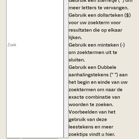
Gebruik een
sterretje (*)
om
meer letters te vervangen.
Gebruik een
dollarteken ($)
voor uw zoekterm voor
resultaten die op elkaar
lijken.
Gebruik een
minteken (-)
om zoektermen uit te
sluiten.
Gebruik een
Dubbele
aanhalingstekens (" ")
aan
het begin en einde van uw
zoektermen om naar de
exacte combinatie van
woorden te zoeken.
Voorbeelden van het
gebruik van deze
leestekens en meer
zoektips vindt u
hier
.