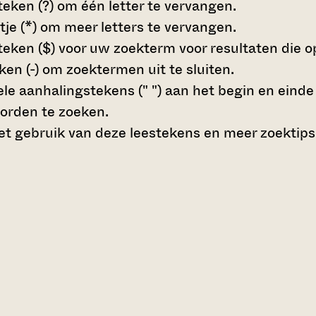
teken (?)
om één letter te vervangen.
tje (*)
om meer letters te vervangen.
teken ($)
voor uw zoekterm voor resultaten die op 
en (-)
om zoektermen uit te sluiten.
le aanhalingstekens (" ")
aan het begin en eind
orden te zoeken.
t gebruik van deze leestekens en meer zoektips