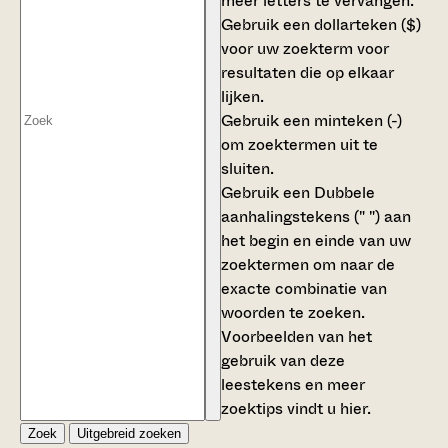
meer letters te vervangen.
Gebruik een
dollarteken ($)
voor uw zoekterm voor
resultaten die op elkaar
lijken.
Gebruik een
minteken (-)
om zoektermen uit te
sluiten.
Gebruik een
Dubbele
aanhalingstekens (" ")
aan
het begin en einde van uw
zoektermen om naar de
exacte combinatie van
woorden te zoeken.
Voorbeelden van het
gebruik van deze
leestekens en meer
zoektips vindt u
hier
.
Zoek
Uitgebreid zoeken