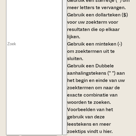
Gebruik een
sterretje (*)
om
meer letters te vervangen.
Gebruik een
dollarteken ($)
voor uw zoekterm voor
resultaten die op elkaar
lijken.
Gebruik een
minteken (-)
om zoektermen uit te
sluiten.
Gebruik een
Dubbele
aanhalingstekens (" ")
aan
het begin en einde van uw
zoektermen om naar de
exacte combinatie van
woorden te zoeken.
Voorbeelden van het
gebruik van deze
leestekens en meer
zoektips vindt u
hier
.