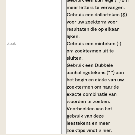
Gebruik een
sterretje (*)
om
meer letters te vervangen.
Gebruik een
dollarteken ($)
voor uw zoekterm voor
resultaten die op elkaar
lijken.
Gebruik een
minteken (-)
om zoektermen uit te
sluiten.
Gebruik een
Dubbele
aanhalingstekens (" ")
aan
het begin en einde van uw
zoektermen om naar de
exacte combinatie van
woorden te zoeken.
Voorbeelden van het
gebruik van deze
leestekens en meer
zoektips vindt u
hier
.