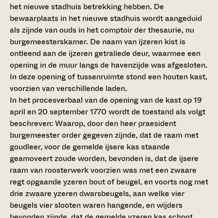
het nieuwe stadhuis betrekking hebben. De
bewaarplaats in het nieuwe stadhuis wordt aangeduid
als zijnde van ouds in het comptoir der thesaurie, nu
burgemeesterskamer. De naam van ijzeren kist is
ontleend aan de ijzeren getraliede deur, waarmee een
opening in de muur langs de havenzijde was afgesloten.
In deze opening of tussenruimte stond een houten kast,
voorzien van verschillende laden.
In het procesverbaal van de opening van de kast op 19
april en 20 september 1770 wordt de toestand als volgt
beschreven: Waarop, door den heer praesident
burgemeester order gegeven zijnde, dat de raam met
goudleer, voor de gemelde ijsere kas staande
geamoveert zoude worden, bevonden is, dat de ijsere
raam van roosterwerk voorzien was met een zwaare
regt opgaande yzeren bout of beugel, en voorts nog met
drie zwaare yzeren dwarsbeugels, aan welke vier
beugels vier slooten waren hangende, en wijders
bevonden zijnde, dat de gemelde yzeren kas schoot