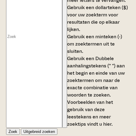
meer letters te vervangen.
Gebruik een
dollarteken ($)
voor uw zoekterm voor
resultaten die op elkaar
lijken.
Gebruik een
minteken (-)
om zoektermen uit te
sluiten.
Gebruik een
Dubbele
aanhalingstekens (" ")
aan
het begin en einde van uw
zoektermen om naar de
exacte combinatie van
woorden te zoeken.
Voorbeelden van het
gebruik van deze
leestekens en meer
zoektips vindt u
hier
.
Zoek
Uitgebreid zoeken