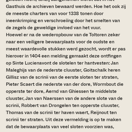
Gasthuis de archieven bewaard werden. Hoe het ook zij
de meeste charters van voor 1338 tonen door
ineenkrimping en verschroeiïng door het smelten van
de zegels de geweldige invloed van het vuur.
Hoewel er na de wederopbouw van de Toltoren zeker
naar een veiligere bewaarplaats voor de oudste en
meest waardevolle stukken werd gezocht, wordt er pas
hierover in 1404 een melding gemaakt deze ontfingen
op Sinte Lucienavont de slotelen ter hantvesten: Jan
Maleghijs van de nederste cluuster, Goitschalk heren
Gillisz van de scrinii van de eerste sloten ter straten,
Pieter Scaert die nederste van der dore, Wormbout die
opperste ter dore, Aernd van Ghiessen te middelste
cluuster, Jan van Naerssen van de andere slote van de
scrinii, Robbert van Drongelen ten opperste cluuster,
Thomas van de scrinii ter haven waert, Reijnout ten
scrinii ter straten. Uit deze vermelding is op te maken
dat de bewaarplaats van veel sloten voorzien was,