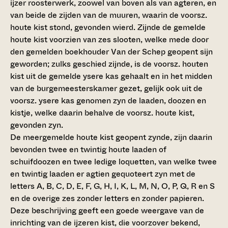
ijzer roosterwerk, zoowel van boven als van agteren, en
van beide de zijden van de muuren, waarin de voorsz.
houte kist stond, gevonden wierd. Zijnde de gemelde
houte kist voorzien van zes slooten, welke mede door
den gemelden boekhouder Van der Schep geopent sijn
geworden; zulks geschied zijnde, is de voorsz. houten
kist uit de gemelde ysere kas gehaalt en in het midden
van de burgemeesterskamer gezet, gelijk ook uit de
voorsz. ysere kas genomen zyn de laaden, doozen en
kistje, welke daarin behalve de voorsz. houte kist,
gevonden zyn.
De meergemelde houte kist geopent zynde, zijn daarin
bevonden twee en twintig houte laaden of
schuifdoozen en twee ledige loquetten, van welke twee
en twintig laaden er agtien gequoteert zyn met de
letters A, B, C, D, E, F, G, H, I, K, L, M, N, O, P, Q, R en S
en de overige zes zonder letters en zonder papieren.
Deze beschrijving geeft een goede weergave van de
inrichting van de ijzeren kist, die voorzover bekend,