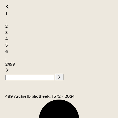
1
...
2
3
4
5
6
...
2499
489 Archiefbibliotheek, 1572 - 2024