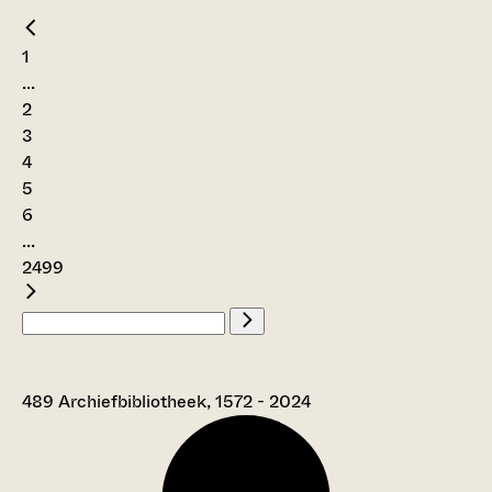
1
...
2
3
4
5
6
...
2499
489 Archiefbibliotheek, 1572 - 2024